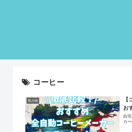
コーヒー
【
飲み物
お
自宅
カー