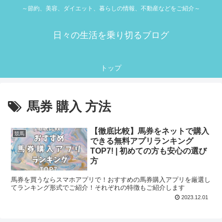
～節約、美容、ダイエット、暮らしの情報、不動産などをご紹介～
日々の生活を乗り切るブログ
トップ
馬券 購入 方法
【徹底比較】馬券をネットで購入
競馬
できる無料アプリランキング
TOP7! | 初めての方も安心の選び
方
馬券を買うならスマホアプリで！おすすめの馬券購入アプリを厳選し
てランキング形式でご紹介！それぞれの特徴もご紹介します
2023.12.01