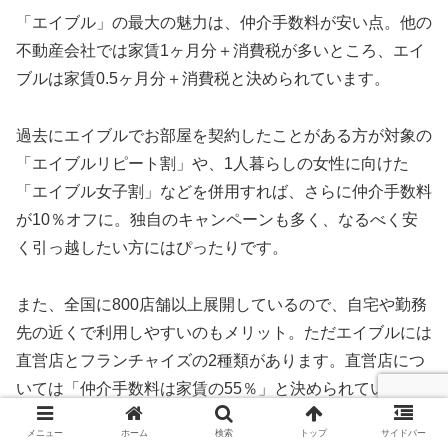
「エイブル」の最大の魅力は、仲介手数料が安い点。他の
不動産会社では家賃1ヶ月分＋消費税が多いところ、エイ
ブルは家賃0.5ヶ月分＋消費税と決められています。
過去にエイブルでお部屋を契約したことがある方が対象の
「エイブルリピート割」や、1人暮らしの女性に向けた
「エイブル女子割」などを併用すれば、さらに仲介手数料
が10％オフに。独自のキャンペーンも多く、なるべく安
く引っ越したい方にはぴったりです。
また、全国に800店舗以上展開しているので、自宅や勤務
先の近くで利用しやすいのもメリット。ただエイブルには
直営店とフランチャイズの2種類があります。直営店につ
いては「仲介手数料は家賃の55％」と決められています
が、フランチャイズ店は「各店舗にお問い合わせくださ
メニュー
ホーム
検索
トップ
サイドバー
い」となっており、必ずしも家賃の55％ではないので注