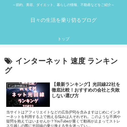
～節約、美容、ダイエット、暮らしの情報、不動産などをご紹介～
日々の生活を乗り切るブログ
トップ
インターネット 速度 ランキン
グ
【最新ランキング】光回線22社を
インターネット
徹底比較！おすすめの会社と失敗
しない選び方
当サイトはアフィリエイトなどの広告(PR)を含みますはじめにインタ
ーネットを利用する上で抱える悩みは人それぞれ。このような不満や
疑問を抱えてはいませんか？YouTubeが重くて動画が止まってストレ
ス引越しの際に光回線の乗り換える先を迷ってい...