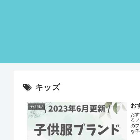
キッズ
お
子供用品
おす
るブ
のフ
な子