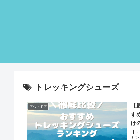
トレッキングシューズ
【
アウトドア
す
け
【ト
キン