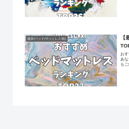
【
寝具(ベッド/マットレス/枕)
T
おす
あな
もご