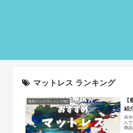
マットレス ランキング
【
寝具(ベッド/マットレス/枕)
紹
自分
んで
商品