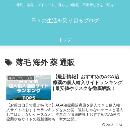
～節約、美容、ダイエット、暮らしの情報、不動産などをご紹介～
日々の生活を乗り切るブログ
トップ
薄毛 海外 薬 通販
【最新情報】おすすめのAGA治
健康(サプリ・医療)
療薬の個人輸入サイトランキング
| 最安値やリスクを徹底解説！
【お薬は自分で選ぶ時代？】AGA治療薬治療薬を購入できる個人輸
入サイトのおすすめランキングを大公開！違法じゃないケースと購入
してはいけないケースなど、注意点も徹底解説！おすすめのAGA治
療薬や各サイトの最新価格も一挙大公開。
2023.12.23