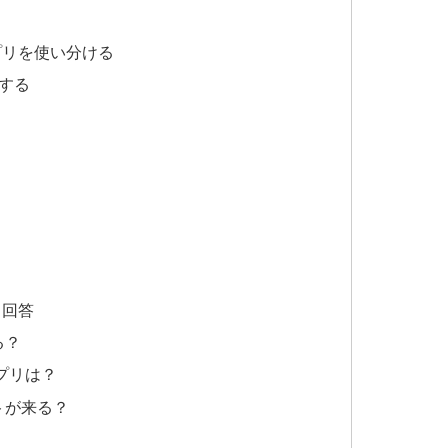
プリを使い分ける
する
と回答
る？
プリは？
トが来る？