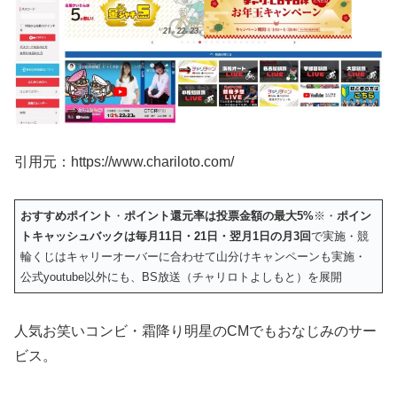
引用元：https://www.chariloto.com/
おすすめポイント
・
ポイント還元率は投票金額の最大5%
※・
ポイン
トキャッシュバックは毎月11日・21日・翌月1日の月3回
で実施・競
輪くじはキャリーオーバーに合わせて山分けキャンペーンも実施・
公式youtube以外にも、BS放送（チャリロトよしもと）を展開
人気お笑いコンビ・霜降り明星のCMでもおなじみのサー
ビス。