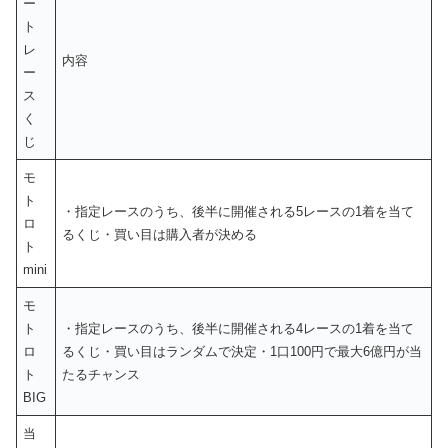
ー
ト
レ
内容
ー
ス
く
じ
モ
ト
・指定レースのうち、後半に開催される5レースの1着を当て
ロ
るくじ・買い目は購入者が決める
ト
mini
モ
ト
・指定レースのうち、後半に開催される4レースの1着を当て
ロ
るくじ・買い目はランダムで決定・1口100円で最大6億円が当
ト
たるチャンス
BIG
当